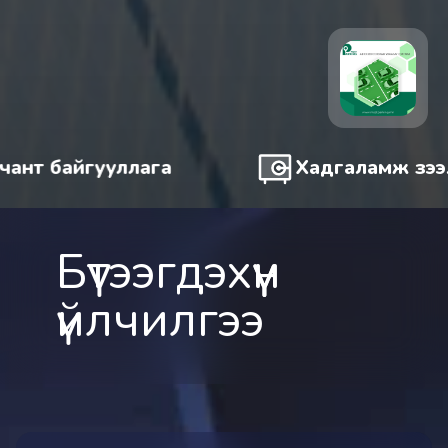
гууллага
Хадгаламж зээлийн хор
Бүтээгдэхүүн 
үйлчилгээ