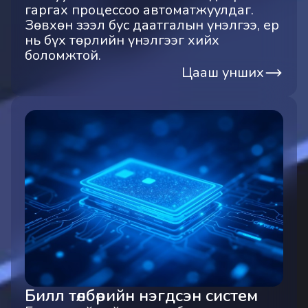
гаргах процессоо автоматжуулдаг.
Зөвхөн зээл бус даатгалын үнэлгээ, ер
нь бүх төрлийн үнэлгээг хийх
боломжтой.
Цааш унших
Билл төлбөрийн нэгдсэн систем