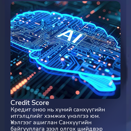
Credit Score
Кредит оноо нь хүний санхүүгийн
итгэлцлийг хэмжих үнэлгээ юм.
Үнэлгээг ашиглан Санхүүгийн
байгууллага зээл олгох шийдвэр