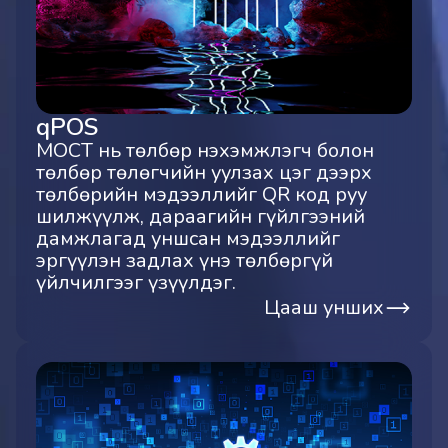
qPOS
МОСТ нь төлбөр нэхэмжлэгч болон
төлбөр төлөгчийн уулзах цэг дээрх
төлбөрийн мэдээллийг QR код руу
шилжүүлж, дараагийн гүйлгээний
дамжлагад уншсан мэдээллийг
эргүүлэн задлах үнэ төлбөргүй
үйлчилгээг үзүүлдэг.
Цааш унших