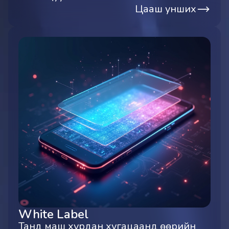
Цааш унших
White Label
Танд маш хурдан хугацаанд өөрийн