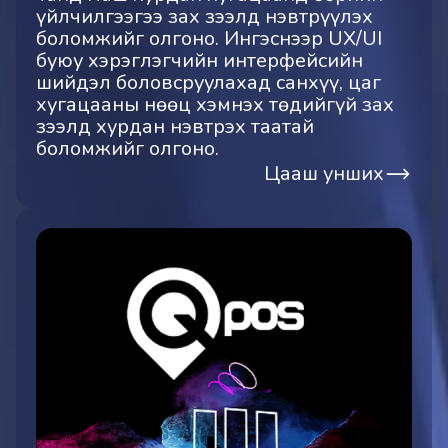
үйлчилгээгээ зах зээлд нэвтрүүлэх
боломжийг олгоно. Ингэснээр UX/UI
буюу хэрэглэгчийн интерфейсийн
шийдэл боловсруулахад санхүү, цаг
хугацааны нөөц хэмнэх төдийгүй зах
зээлд хурдан нэвтрэх таатай
боломжийг олгоно.
Цааш унших