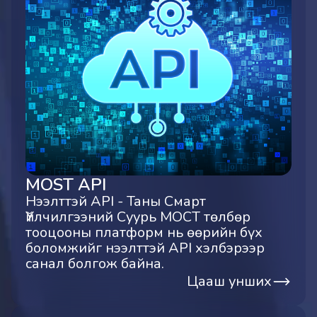
MOST API
Нээлттэй API - Таны Смарт
Үйлчилгээний Суурь МОСТ төлбөр
тооцооны платформ нь өөрийн бүх
боломжийг нээлттэй API хэлбэрээр
санал болгож байна.
Цааш унших