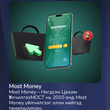
Most Money
Most Money – Нэгдсэн Цахим
ҮйлчилгээМОСТ нь 2010 онд Most
Money үйлчилгээг олон нийтэд
танилцуулсан.