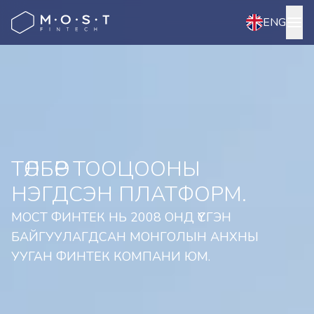
ENG
ТӨЛБӨР ТООЦООНЫ
НЭГДСЭН ПЛАТФОРМ.
МОСТ ФИНТЕК НЬ 2008 ОНД ҮҮСГЭН 
БАЙГУУЛАГДСАН МОНГОЛЫН АНХНЫ 
УУГАН ФИНТЕК КОМПАНИ ЮМ.