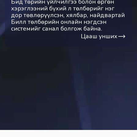
Бид төрийн үйлчилгээ болон өргөн
хэрэглээний бүхий л төлбөрийг нэг
дор төвлөрүүлсэн, хялбар, найдвартай
Билл төлбөрийн онлайн нэгдсэн
системийг санал болгож байна.
Цааш унших