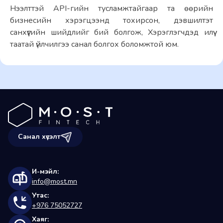
Нээлттэй API-гийн тусламжтайгаар та өөрийн 
бизнесийн хэрэгцээнд тохирсон, дэвшилтэт 
санхүүгийн шийдлийг бий болгож, Хэрэглэгчдэд илүү 
таатай үйлчилгээ санал болгох боломжтой юм. 
Санал хүсэлт
И-мэйл:
info@most.mn
Утас:
+976 75052727
Хаяг: