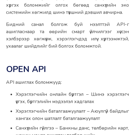
хүргэх боломжийг олгох бөгөөд санхүүгийн эко 
системийн хөгжилд шинэ түвшний дэвшил авчирна.
Бидний санал болгож буй нээлттэй API-г 
ашигласнаар та өөрийн смарт үйлчилгээг хүссэн 
хэлбэрээр хөгжүүлж, хэрэглэгчдэд илүү хүртээмжтэй, 
ухаалаг шийдлийг бий болгох боломжтой.
OPEN API
API ашиглах боломжууд:
Хэрэглэгчийн онлайн бүртгэл – Шинэ хэрэглэгч 
үүсгэх, бүртгэлийн мэдээлэл хадгалах
Хэрэглэгчийн баталгаажуулалт – Аюулгүй байдлыг 
хангах олон шатлалт баталгаажуулалт
Санхүүгийн гүйлгээ – Банкны данс, төлбөрийн карт, 