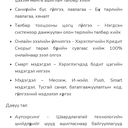
цахим мөнгө ашиглан төлбөр хийх
Санхүүгийн бус гүйлгээ, лавлагаа – Бүх төрлийн 
лавлагаа, хяналт
Төлбөр тооцооны цогц гүйлгээ – Нэгдсэн 
системээр дамжуулан олон төрлийн төлбөр хийх
Онлайн зээлийн үйлчилгээ - Хэрэглэгчийн Кредит 
Скорыг төрөл бүрийн сувгаас хийж 100% 
онлайнаар зээл олгох
Смарт мэдэгдэл – Хэрэглэгчдэд бодит цагийн 
мэдэгдэл илгээх
Мэдэгдэл – Мессеж, И-мэйл, Push, Smart 
мэдэгдэл, Тусгай санал, баталгаажуулалтын код, 
гүйлгээний мэдээлэл хүргэх
Давуу тал:
Аутсорсинг - Шаардлагатай технологийн 
шийдлүүдийг шууд ашигласнаар байгууллагууд 