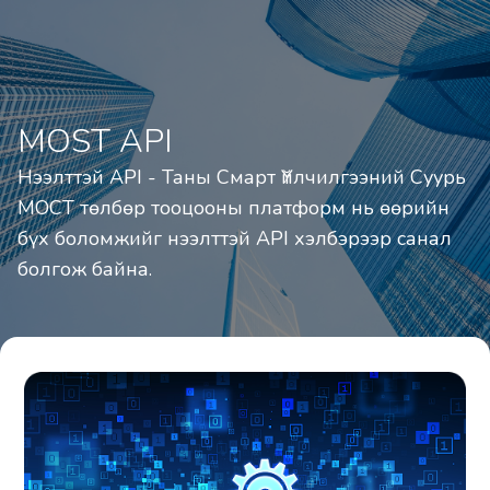
MOST API
Нээлттэй API - Таны Смарт Үйлчилгээний Суурь

МОСТ төлбөр тооцооны платформ нь өөрийн 
бүх боломжийг нээлттэй API хэлбэрээр санал 
болгож байна.