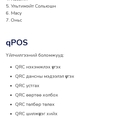
5. Ультимэйт Сольюшн
6. Масу
7. Оньс
qPOS
Үйлчилгээний боломжууд:
QRC нэхэмжлэх үүсгэх
QRC дансны мэдээлэл үүсгэх
QRC устгах
QRC өөртөө холбох
QRC төлбөр төлөх
QRC шилжүүлэг хийх