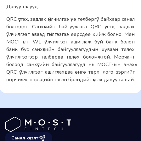
Давуу талууд:
QRC үүсгэх, задлах үйлчилгээ үнэ төлбөргүй байхаар санал 
болгодог. Санхүүгийн байгууллага QRC үүсгэх, задлах 
үйлчилгээг аваад гүйлгээгээ өөрсдөө хийж болно. Мөн 
МОСТ-ын WL үйлчилгээг ашиглаж буй банк болон 
банк бус санхүүгийн байгууллагуудын хуваан төлөх 
үйлчилгээгээр төлбөрөө төлөх боломжтой. Мерчант 
болоод санхүүгийн байгууллагууд нь МОСТ-ын энэхүү 
QRC үйлчилгээг ашиглахдаа өнгө төрх, лого зэргийг 
өөрчилж, өөрсдийн гэсэн брэндийг үүсгэх давуу талтай.
Санал хүсэлт