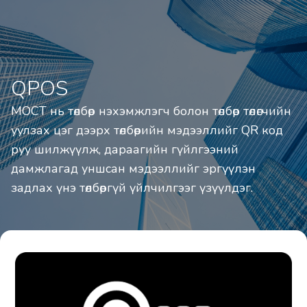
QPOS
МОСТ нь төлбөр нэхэмжлэгч болон төлбөр төлөгчийн 
уулзах цэг дээрх төлбөрийн мэдээллийг QR код 
руу шилжүүлж, дараагийн гүйлгээний 
дамжлагад уншсан мэдээллийг эргүүлэн 
задлах үнэ төлбөргүй үйлчилгээг үзүүлдэг.