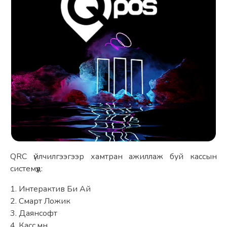
QRC үйлчилгээгээр хамтран ажиллаж буй кассын 
системүүд:
1. Интерактив Би Ай
2. Смарт Ложик
3. Даянсофт
4. Касс.мн